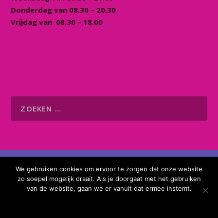
Donderdag van 08.30 – 20.30
Vrijdag van 08.30 – 18.00
© 2026 Buurtcentrum Kommunika |
Website
We gebruiken cookies om ervoor te zorgen dat onze website
gebouwd door Flexamedia
zo soepel mogelijk draait. Als je doorgaat met het gebruiken
Algemene voorwaarden
ANBI gegevens
van de website, gaan we er vanuit dat ermee instemt.
Privacyverklaring
OK