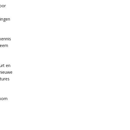
voor
ringen
kennis
neem
urt en
 nieuwe
atures
s kom