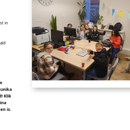
st in
ald
m
munika
d!
Klik
ina
en is.