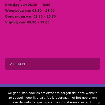
Dinsdag van 08.30 – 18.00
Woensdag van 08.30 – 21.00
Donderdag van 08.30 – 20.30
Vrijdag van 08.30 – 18.00
© 2026 Buurtcentrum Kommunika |
Website
We gebruiken cookies om ervoor te zorgen dat onze website
gebouwd door Flexamedia
zo soepel mogelijk draait. Als je doorgaat met het gebruiken
Algemene voorwaarden
ANBI gegevens
van de website, gaan we er vanuit dat ermee instemt.