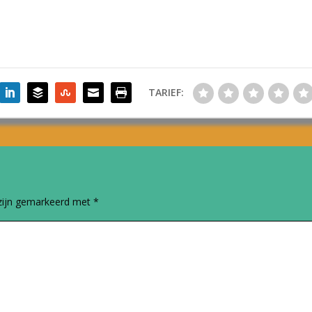
TARIEF:
 zijn gemarkeerd met
*