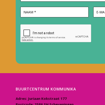
BUURTCENTRUM KOMMUNIKA
Adres:
Juriaan Kokstraat 177
Postcode:
2586 SH Scheveningen