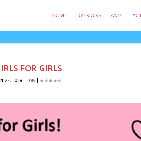
HOME
OVER ONS
ANBI
AC
IRLS FOR GIRLS
rt 22, 2018
|
0
|