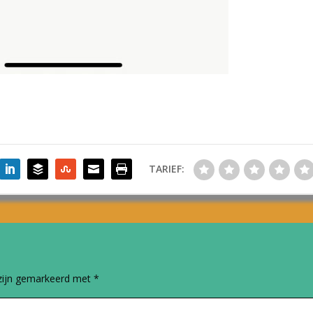
TARIEF:
 zijn gemarkeerd met
*