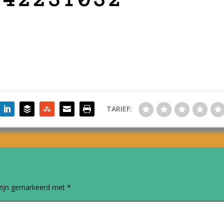
TARIEF:
 zijn gemarkeerd met
*