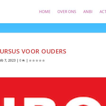
HOME
OVER ONS
ANBI
AC
CURSUS VOOR OUDERS
feb 7, 2023
|
0
|