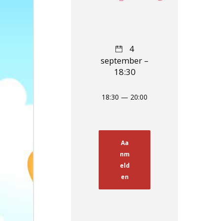
4
september –
18:30
18:30 — 20:00
Aa
nm
eld
en